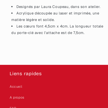
poubelle&quot;
poubelle&quot;
Designés par Laura Coupeau, dans son atelier.
Acrylique découpée au laser et imprimée, une
matière légère et solide.
Les cœurs font 4,5cm x 4cm. La longueur totale
du porte-clé avec l'attache est de 7,5cm.
Liens rapides
Accueil
A propos