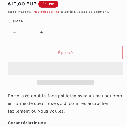
Prix
€10,00 EUR
Épuisé
habituel
Taxes incluses.
Frais d'expédition
calculés à l'étape de paiement.
Quantité
Quantité
Réduire
Augmenter
la
la
quantité
quantité
de
de
Épuisé
Porté
Porté
clé
clé
&quot;T&#39;as
&quot;T&#39;as
pas
pas
été
été
colorié
colorié
jusqu&#39;au
jusqu&#39;au
Porte-clés double-face pailletés avec un mousqueton
bord&quot;
bord&quot;
en forme de cœur rose gold, pour les accrocher
/
/
facilement où vous voulez.
&quot;Ton
&quot;Ton
avis
avis
Caractéristiques
=
=