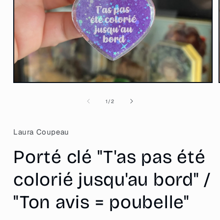
Ouvrir
le
média
de
1
/
2
1
dans
une
fenêtre
Laura Coupeau
modale
Porté clé "T'as pas été
colorié jusqu'au bord" /
"Ton avis = poubelle"