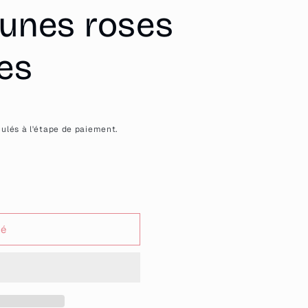
lunes roses
tes
ulés à l'étape de paiement.
sé