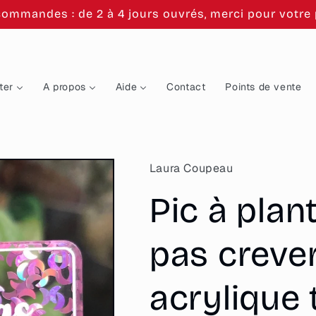
commandes : de 2 à 4 jours ouvrés, merci pour votre p
ter
A propos
Aide
Contact
Points de vente
Laura Coupeau
Pic à plan
pas crever
acrylique 