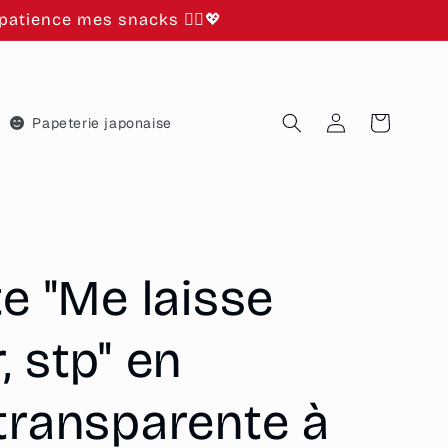
atience mes snacks 🙂‍↕️💖
Connexion
Panier
Papeterie japonaise
te "Me laisse
, stp" en
transparente à