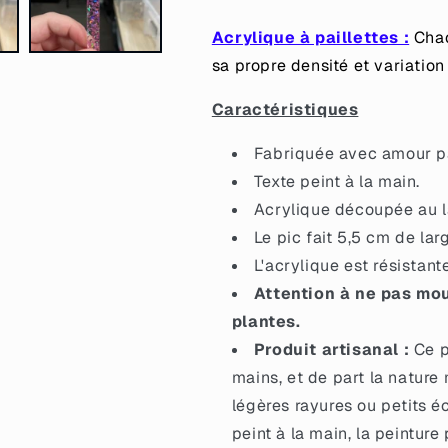
pas
pas
crever,
crever,
Acrylique à paillettes :
Chaq
stp&quot;
stp&quot;
sa propre densité et variation 
en
en
acrylique
acrylique
Caractéristiques
transparente
transparente
à
à
Fabriquée avec amour pa
confettis
confettis
lunes
lunes
Texte peint à la main.
roses
roses
Acrylique découpée au la
iridescentes
iridescentes
Le pic fait 5,5 cm de lar
L'acrylique est résistant
Attention à ne pas mou
plantes.
Produit artisanal :
Ce p
mains, et de part la nature 
légères rayures ou petits éc
peint à la main, la peinture