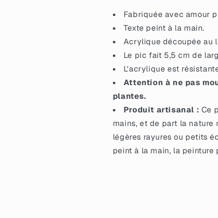
roses
roses
Fabriquée avec amour par
et
et
bleus
bleus
Texte peint à la main.
Acrylique découpée au la
Le pic fait 5,5 cm de lar
L'acrylique est résistant
Attention à ne pas mou
plantes.
Produit artisanal :
Ce p
mains, et de part la nature 
légères rayures ou petits éc
peint à la main, la peinture