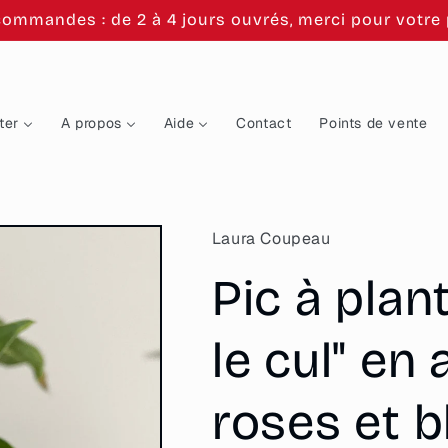
commandes : de 2 à 4 jours ouvrés, merci pour votre p
ter
A propos
Aide
Contact
Points de vente
Laura Coupeau
Pic à plan
le cul" en
roses et b