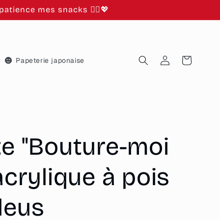
atience mes snacks 🙂‍↕️💖
Connexion
Panier
Papeterie japonaise
te "Bouture-moi
 acrylique à pois
leus