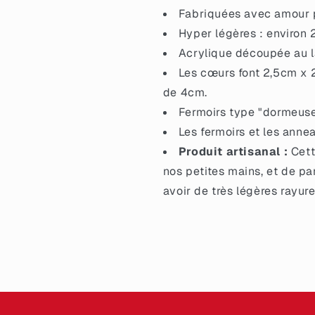
et
et
Fabriquées avec amour pa
turquoise
turquoise
Hyper légères : environ 
Acrylique découpée au la
Les cœurs font 2,5cm x 2
de 4cm.
Fermoirs type "dormeuse
Les fermoirs et les anne
Produit artisanal :
Cett
nos petites mains, et de pa
avoir de très légères rayure