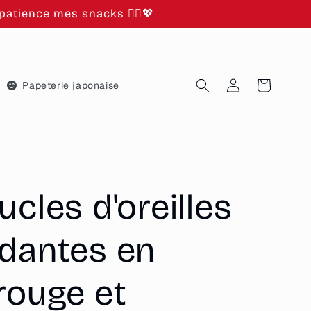
atience mes snacks 🙂‍↕️💖
Connexion
Panier
Papeterie japonaise
ucles d'oreilles
ndantes en
rouge et