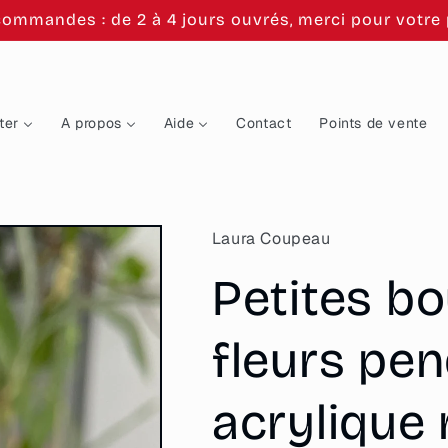
commandes : de 2 à 4 jours ouvrés, merci pour votre p
ter
A propos
Aide
Contact
Points de vente
Laura Coupeau
Petites bo
fleurs pe
acrylique 