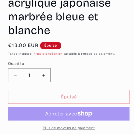
acrylique japonaise
marbrée bleue et
blanche
Prix
€13,00 EUR
Épuisé
habituel
Taxes incluses.
Frais d'expédition
calculés à l'étape de paiement.
Quantité
Quantité
Réduire
Augmenter
la
la
quantité
quantité
de
de
Épuisé
Petites
Petites
boucles
boucles
d&#39;oreilles
d&#39;oreilles
fleurs
fleurs
pendantes
pendantes
Plus de moyens de paiement