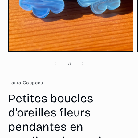
Ouvrir
le
média
de
1
/
7
1
dans
une
fenêtre
Laura Coupeau
modale
Petites boucles
d'oreilles fleurs
pendantes en