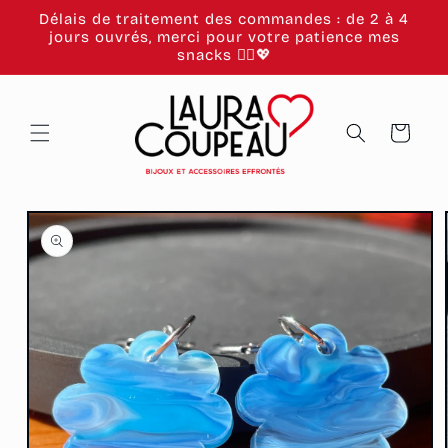
et
Délais de traitement des commandes : de 2 à 4
passer
jours ouvrés, merci pour votre patience mes
au
snacks 🙂‍↕️💖
contenu
Panier
Passer aux
informations
produits