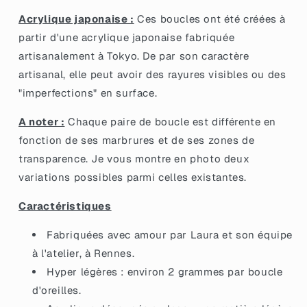
en
en
acrylique
acrylique
Acrylique japonaise :
Ces boucles ont été créées à
japonaise
japonaise
partir d'une acrylique japonaise fabriquée
marbrée
marbrée
artisanalement à Tokyo. De par son caractère
bleue
bleue
et
et
artisanal, elle peut avoir des rayures visibles ou des
blanche
blanche
"imperfections" en surface.
A noter :
Chaque paire de boucle est différente en
fonction de ses marbrures et de ses zones de
transparence. Je vous montre en photo deux
variations possibles parmi celles existantes.
Caractéristiques
Fabriquées avec amour par Laura et son équipe
à l'atelier, à Rennes.
Hyper légères : environ 2 grammes par boucle
d'oreilles.