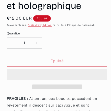
et holographique
Prix
€12,00 EUR
Épuisé
habituel
Taxes incluses.
Frais d'expédition
calculés à l'étape de paiement.
Quantité
Quantité
Réduire
Augmenter
la
la
quantité
quantité
de
de
Épuisé
Petites
Petites
boucles
boucles
d&#39;oreilles
d&#39;oreilles
fleurs
fleurs
pendantes
pendantes
en
en
acrylique
acrylique
FRAGILES :
Attention, ces boucles possèdent un
iridescente
iridescente
revêtement iridescent sur l'acrylique et sont
et
et