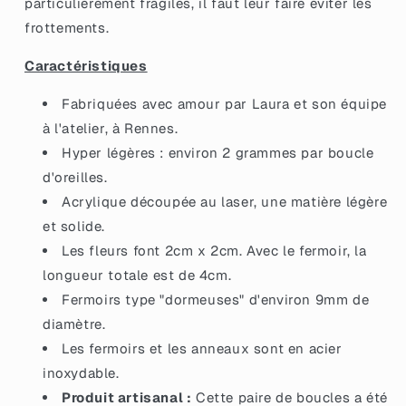
particulièrement fragiles, il faut leur faire éviter les
holographique
holographique
frottements.
Caractéristiques
Fabriquées avec amour par Laura et son équipe
à l'atelier, à Rennes.
Hyper légères : environ 2 grammes par boucle
d'oreilles.
Acrylique découpée au laser, une matière légère
et solide.
Les fleurs font 2cm x 2cm. Avec le fermoir, la
longueur totale est de 4cm.
Fermoirs type "dormeuses" d'environ 9mm de
diamètre.
Les fermoirs et les anneaux sont en acier
inoxydable.
Produit artisanal :
Cette paire de boucles a été