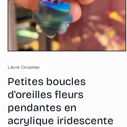
Ouvrir
le
média
1
Laura Coupeau
dans
une
Petites boucles
fenêtre
modale
d'oreilles fleurs
pendantes en
acrylique iridescente