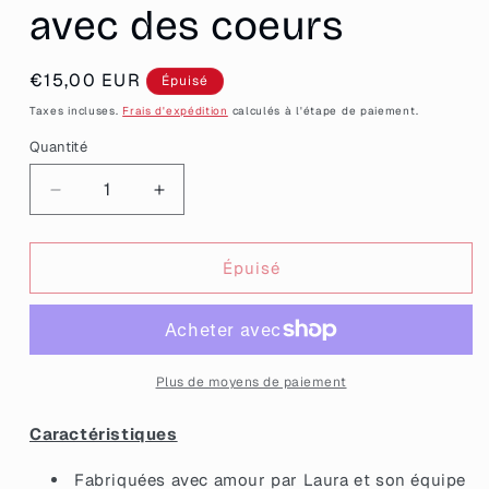
avec des coeurs
Prix
€15,00 EUR
Épuisé
habituel
Taxes incluses.
Frais d'expédition
calculés à l'étape de paiement.
Quantité
Quantité
Réduire
Augmenter
la
la
quantité
quantité
de
de
Épuisé
Petites
Petites
boucles
boucles
d&#39;oreilles
d&#39;oreilles
fleurs/coeurs
fleurs/coeurs
pendantes
pendantes
Plus de moyens de paiement
en
en
acrylique
acrylique
Caractéristiques
transparente
transparente
avec
avec
Fabriquées avec amour par Laura et son équipe