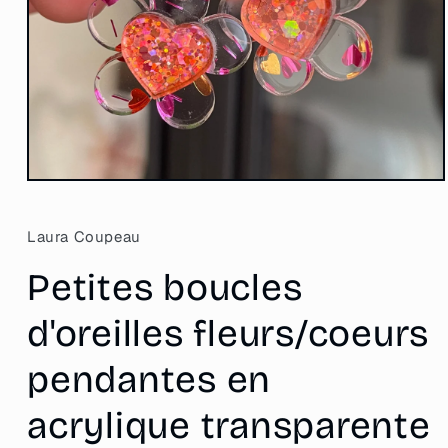
Ouvrir
le
média
1
Laura Coupeau
dans
une
Petites boucles
fenêtre
modale
d'oreilles fleurs/coeurs
pendantes en
acrylique transparente