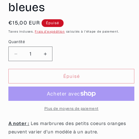
bleues
Prix
€15,00 EUR
Épuisé
habituel
Taxes incluses.
Frais d'expédition
calculés à l'étape de paiement.
Quantité
Quantité
Réduire
Augmenter
la
la
quantité
quantité
de
de
Épuisé
Petites
Petites
boucles
boucles
d&#39;oreilles
d&#39;oreilles
fleurs/coeurs
fleurs/coeurs
pendantes
pendantes
Plus de moyens de paiement
en
en
acrylique
acrylique
A noter :
Les marbrures des petits coeurs oranges
à
à
peuvent varier d'un modèle à un autre.
paillettes
paillettes