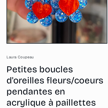
Ouvrir
le
média
1
Laura Coupeau
dans
une
Petites boucles
fenêtre
modale
d'oreilles fleurs/coeurs
pendantes en
acrylique à paillettes