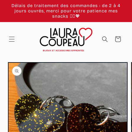
et
Délais de traitement des commandes : de 2 à 4
passer
jours ouvrés, merci pour votre patience mes
au
snacks 🙂‍↕️💖
contenu
Panier
Passer aux
informations
produits