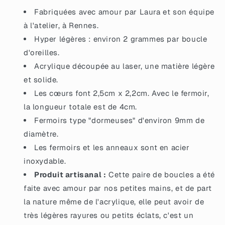
avec
avec
Fabriquées avec amour par Laura et son équipe
des
des
à l'atelier, à Rennes.
paillettes
paillettes
Hyper légères : environ 2 grammes par boucle
dorées
dorées
d'oreilles.
Acrylique découpée au laser, une matière légère
et solide.
Les cœurs font 2,5cm x 2,2cm. Avec le fermoir,
la longueur totale est de 4cm.
Fermoirs type "dormeuses" d'environ 9mm de
diamètre.
Les fermoirs et les anneaux sont en acier
inoxydable.
Produit artisanal :
Cette paire de boucles a été
faite avec amour par nos petites mains, et de part
la nature même de l'acrylique, elle peut avoir de
très légères rayures ou petits éclats, c'est un