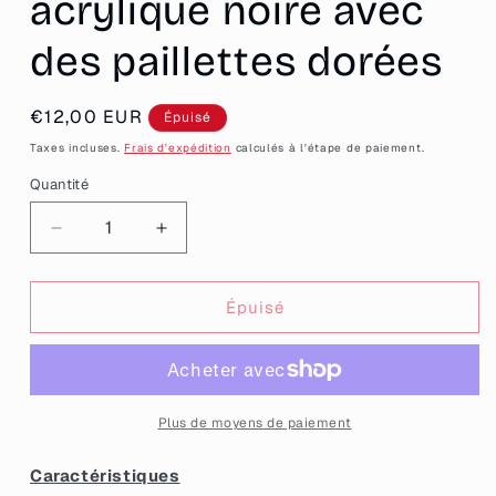
acrylique noire avec
des paillettes dorées
Prix
€12,00 EUR
Épuisé
habituel
Taxes incluses.
Frais d'expédition
calculés à l'étape de paiement.
Quantité
Quantité
Réduire
Augmenter
la
la
quantité
quantité
de
de
Épuisé
Petites
Petites
boucles
boucles
d&#39;oreilles
d&#39;oreilles
coeurs
coeurs
pendantes
pendantes
Plus de moyens de paiement
en
en
acrylique
acrylique
Caractéristiques
noire
noire