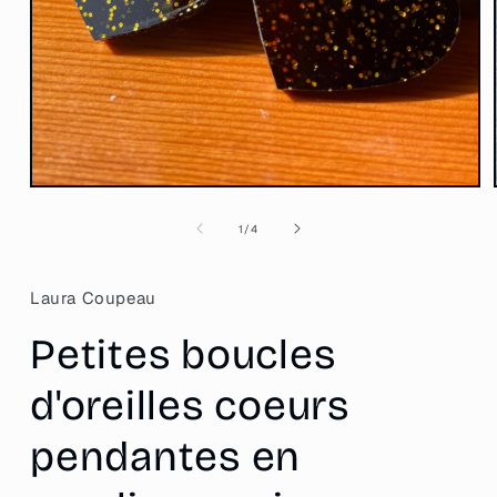
Ouvrir
le
média
de
1
/
4
1
dans
une
fenêtre
Laura Coupeau
modale
Petites boucles
d'oreilles coeurs
pendantes en