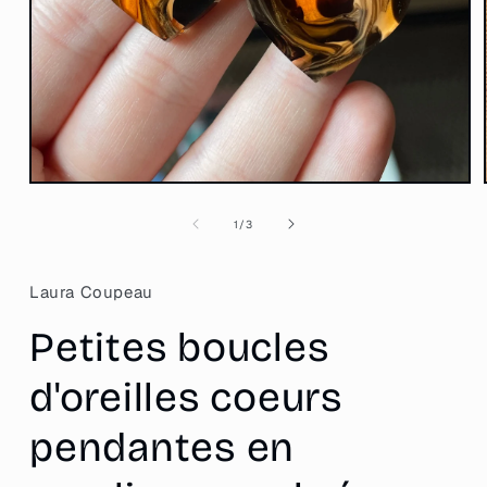
Ouvrir
le
média
de
1
/
3
1
dans
une
fenêtre
Laura Coupeau
modale
Petites boucles
d'oreilles coeurs
pendantes en