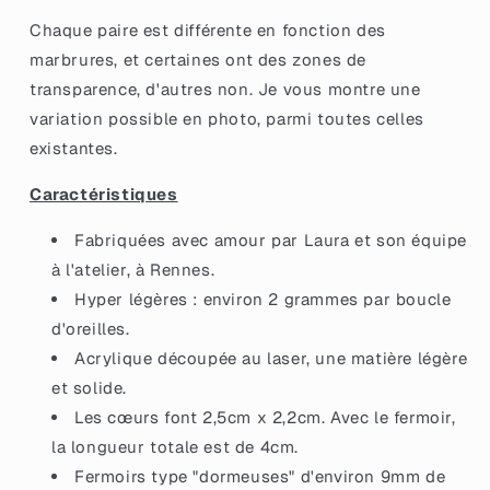
en
en
acrylique
acrylique
Chaque paire est différente en fonction des
marbrée
marbrée
marbrures, et certaines ont des zones de
orange,
orange,
transparence, d'autres non. Je vous montre une
blanche,
blanche,
noire
noire
variation possible en photo, parmi toutes celles
et
et
existantes.
transparente
transparente
Caractéristiques
Fabriquées avec amour par Laura et son équipe
à l'atelier, à Rennes.
Hyper légères : environ 2 grammes par boucle
d'oreilles.
Acrylique découpée au laser, une matière légère
et solide.
Les cœurs font 2,5cm x 2,2cm. Avec le fermoir,
la longueur totale est de 4cm.
Fermoirs type "dormeuses" d'environ 9mm de