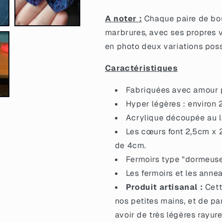
en
en
acrylique
acrylique
A noter :
Chaque paire de bouc
marbrée
marbrée
marbrures, avec ses propres v
galactique
galactique
en photo deux variations poss
noire
noire
et
et
Caractéristiques
violette
violette
à
à
paillettes
paillettes
Fabriquées avec amour pa
Hyper légères : environ 
Acrylique découpée au la
Les cœurs font 2,5cm x 2
de 4cm.
Fermoirs type "dormeuse
Les fermoirs et les anne
Produit artisanal :
Cett
nos petites mains, et de pa
avoir de très légères rayure