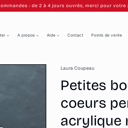
commandes : de 2 à 4 jours ouvrés, merci pour votre p
ter
A propos
Aide
Contact
Points de vente
Laura Coupeau
Petites bo
coeurs pe
acrylique