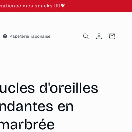
atience mes snacks 🙂‍↕️💖
Connexion
Panier
Papeterie japonaise
ucles d'oreilles
ndantes en
 marbrée