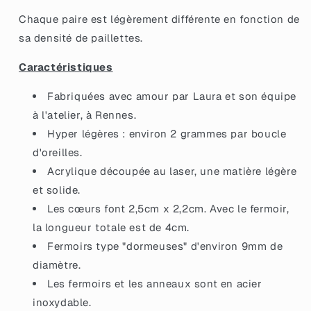
en
en
acrylique
acrylique
Chaque paire est légèrement différente en fonction de
avec
avec
sa densité de paillettes.
des
des
éclats
éclats
Caractéristiques
de
de
confettis
confettis
Fabriquées avec amour par Laura et son équipe
multicolores
multicolores
à l'atelier, à Rennes.
Hyper légères : environ 2 grammes par boucle
d'oreilles.
Acrylique découpée au laser, une matière légère
et solide.
Les cœurs font 2,5cm x 2,2cm. Avec le fermoir,
la longueur totale est de 4cm.
Fermoirs type "dormeuses" d'environ 9mm de
diamètre.
Les fermoirs et les anneaux sont en acier
inoxydable.