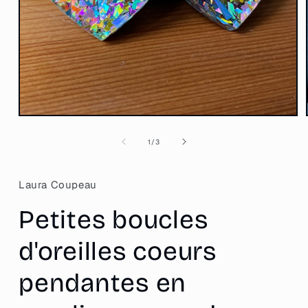
Ouvrir
le
média
de
1
/
3
1
dans
une
fenêtre
Laura Coupeau
modale
Petites boucles
d'oreilles coeurs
pendantes en