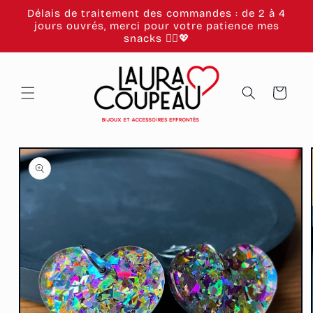
et
Délais de traitement des commandes : de 2 à 4
passer
jours ouvrés, merci pour votre patience mes
au
snacks 🙂‍↕️💖
contenu
Panier
Passer aux
informations
produits