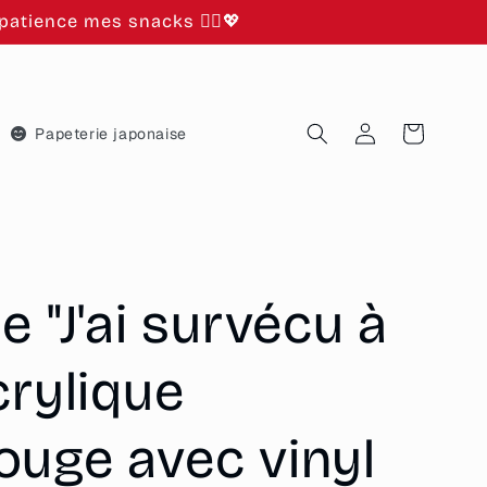
atience mes snacks 🙂‍↕️💖
Connexion
Panier
Papeterie japonaise
e "J'ai survécu à
crylique
ouge avec vinyl