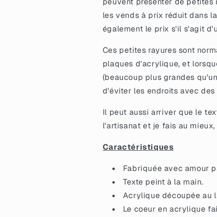
peuvent présenter de petites r
marbrée
marbrée
les vends à prix réduit dans l
rouge
rouge
avec
avec
également le prix s'il s'agit d
vinyl
vinyl
blanc
blanc
Ces petites rayures sont norma
plaques d'acrylique, et lorsq
(beaucoup plus grandes qu'une 
d'éviter les endroits avec des
Il peut aussi arriver que le te
l'artisanat et je fais au mieu
Caractéristiques
Fabriquée avec amour par
Texte peint à la main.
Acrylique découpée au la
Le coeur en acrylique fa