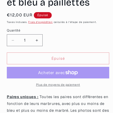
et bleu à paillettes
Prix
€12,00 EUR
Épuisé
habituel
Taxes incluses.
Frais d'expédition
calculés à l'étape de paiement.
Quantité
Quantité
Réduire
Augmenter
la
la
quantité
quantité
de
de
Épuisé
Mini
Mini
boucles
boucles
d&#39;oreilles
d&#39;oreilles
coeurs
coeurs
pendantes
pendantes
Plus de moyens de paiement
en
en
acrylique
acrylique
Paires uniques :
Toutes les paires sont différentes en
marbrée
marbrée
fonction de leurs marbrures, avec plus ou moins de
lila
lila
bleu et plus ou moins de marbré. Les photos sont des
et
et