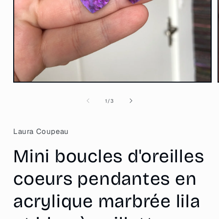
Ouvrir
le
média
de
1
/
3
1
dans
une
fenêtre
Laura Coupeau
modale
Mini boucles d'oreilles
coeurs pendantes en
acrylique marbrée lila