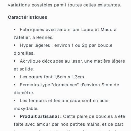
bleu
bleu
variations possibles parmi toutes celles existantes.
à
à
paillettes
paillettes
Caractéristiques
Fabriquées avec amour par Laura et Maud à
l'atelier, à Rennes.
Hyper légères : environ 1 ou 2g par boucle
d'oreilles.
Acrylique découpée au laser, une matière légère
et solide.
Les cœurs font 1,5cm x 1,3cm.
Fermoirs type "dormeuses" d'environ 9mm de
diamètre.
Les fermoirs et les anneaux sont en acier
inoxydable.
Produit artisanal :
Cette paire de boucles a été
faite avec amour par nos petites mains, et de part