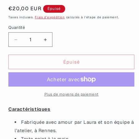
Prix
€20,00 EUR
Épuisé
habituel
Taxes incluses.
Frais d'expédition
calculés à l'étape de paiement.
Quantité
Quantité
Réduire
Augmenter
la
la
quantité
quantité
de
de
Épuisé
[MASCULIN]
[MASCULIN]
Broche
Broche
&quot;Sorcier
&quot;Sorcier
misanthrope&quot;
misanthrope&quot;
en
en
Plus de moyens de paiement
acrylique
acrylique
noire
noire
Caractéristiques
à
à
paillettes
paillettes
Fabriquée avec amour par Laura et son équipe à
l'atelier, à Rennes.
Texte peint à la main.