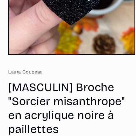
Ouvrir
le
média
1
Laura Coupeau
dans
une
[MASCULIN] Broche
fenêtre
modale
"Sorcier misanthrope"
en acrylique noire à
paillettes