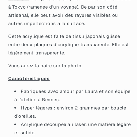
japonaise
japonaise
à Tokyo (ramenée d'un voyage). De par son côté
avec
avec
artisanal, elle peut avoir des rayures visibles ou
du
du
tissu
tissu
autres imperfections à la surface.
à
à
paillettes
paillettes
Cette acrylique est faite de tissu japonais glissé
entre deux plaques d'acrylique transparente. Elle est
légèrement transparente.
Vous aurez la paire sur la photo.
Caractéristiques
Fabriquées avec amour par Laura et son équipe
à l'atelier, à Rennes.
Hyper légères : environ 2 grammes par boucle
d'oreilles.
Acrylique découpée au laser, une matière légère
et solide.