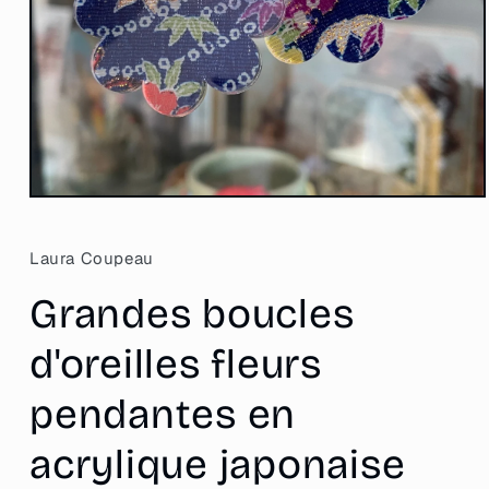
Ouvrir
le
média
1
Laura Coupeau
dans
une
Grandes boucles
fenêtre
modale
d'oreilles fleurs
pendantes en
acrylique japonaise