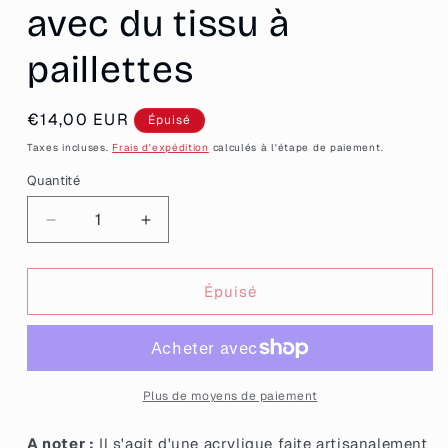
avec du tissu à
paillettes
Prix
€14,00 EUR
Épuisé
habituel
Taxes incluses.
Frais d'expédition
calculés à l'étape de paiement.
Quantité
Quantité
Réduire
Augmenter
la
la
quantité
quantité
de
de
Épuisé
Grandes
Grandes
boucles
boucles
d&#39;oreilles
d&#39;oreilles
fleurs
fleurs
pendantes
pendantes
Plus de moyens de paiement
en
en
acrylique
acrylique
A noter :
Il s'agit d'une acrylique faite artisanalement