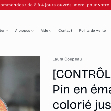
commandes : de 2 à 4 jours ouvrés, merci pour votre p
ter
A propos
Aide
Contact
Points de vente
Laura Coupeau
[CONTRÔL
Pin en éma
colorié ju