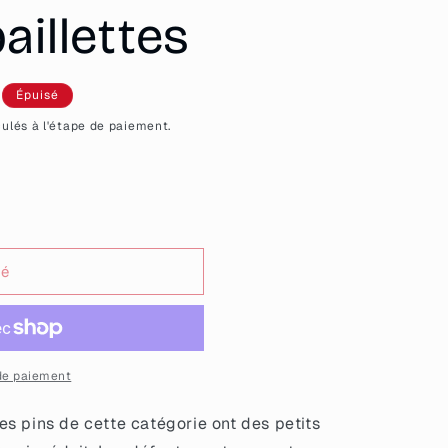
aillettes
Épuisé
l
ulés à l'étape de paiement.
sé
de paiement
as
es pins de cette catégorie ont des petits