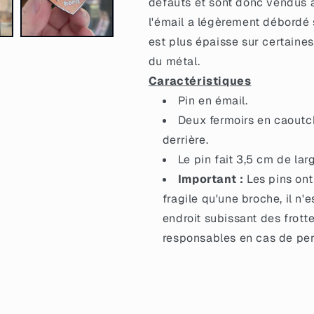
défauts et sont donc vendus à
colorié
colorié
l'émail a légèrement débordé su
jusqu&#39;au
jusqu&#39;au
bord&quot;
bord&quot;
est plus épaisse sur certaines 
orange
orange
du métal.
à
à
Caractéristiques
paillettes
paillettes
Pin en émail.
Deux fermoirs en caoutc
derrière.
Le pin fait 3,5 cm de lar
Important :
Les pins ont
fragile qu'une broche, il n
endroit subissant des frot
responsables en cas de per