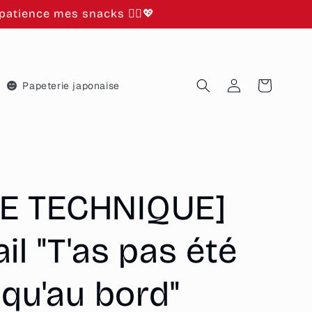
atience mes snacks 🙂‍↕️💖
Connexion
Panier
Papeterie japonaise
E TECHNIQUE]
il "T'as pas été
squ'au bord"