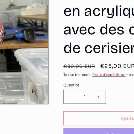
en acryli
avec des c
de cerisie
Prix
Prix
€25,00 EU
€30,00 EUR
habituel
promotionn
Taxes incluses.
Frais d'expédition
calc
Quantité
Quantité
Réduire
Augmenter
la
la
quantité
quantité
de
de
Épui
[CONTRÔLE
[CONTRÔLE
TECHNIQUE]
TECHNIQUE]