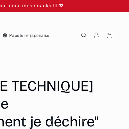
atience mes snacks 🙂‍↕️💖
Connexion
Panier
Papeterie japonaise
E TECHNIQUE]
le
ent je déchire"