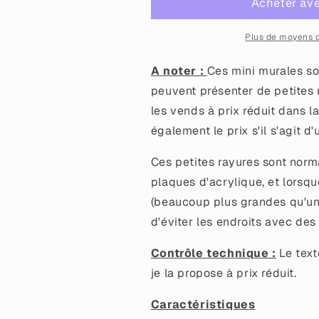
Mini
Mini
murale
murale
&quot;Honnêtement
&quot;Honnêt
Plus de moyens 
je
je
déchire&quot;
déchire&quot;
A noter :
Ces mini murales son
en
en
peuvent présenter de petites r
acrylique
acrylique
les vends à prix réduit dans l
transparente
transparente
avec
avec
également le prix s'il s'agit d
des
des
confettis
confettis
Ces petites rayures sont norma
fleurs
fleurs
plaques d'acrylique, et lorsq
de
de
(beaucoup plus grandes qu'une 
cerisier
cerisier
d'éviter les endroits avec des
Contrôle technique :
Le text
je la propose à prix réduit.
Caractéristiques