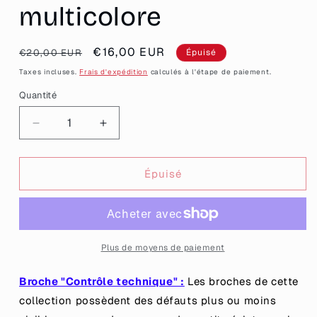
multicolore
Prix
Prix
€16,00 EUR
€20,00 EUR
Épuisé
habituel
promotionnel
Taxes incluses.
Frais d'expédition
calculés à l'étape de paiement.
Quantité
Quantité
Réduire
Augmenter
la
la
quantité
quantité
de
de
Épuisé
[CONTRÔLE
[CONTRÔLE
TECHNIQUE]
TECHNIQUE]
Broche
Broche
&quot;Trop
&quot;Trop
pas&quot;
pas&quot;
Plus de moyens de paiement
en
en
acrylique
acrylique
Broche "Contrôle technique" :
Les broches de cette
marbrée
marbrée
collection possèdent des défauts plus ou moins
bleue
bleue