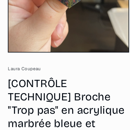
Ouvrir
le
média
1
Laura Coupeau
dans
une
[CONTRÔLE
fenêtre
modale
TECHNIQUE] Broche
"Trop pas" en acrylique
marbrée bleue et