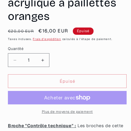
acrylique à paillettes
oranges
Prix
Prix
€16,00 EUR
€20,00 EUR
Épuisé
habituel
promotionnel
Taxes incluses.
Frais d'expédition
calculés à l'étape de paiement.
Quantité
Quantité
Réduire
Augmenter
la
la
quantité
quantité
de
de
Épuisé
[CONTRÔLE
[CONTRÔLE
TECHNIQUE]
TECHNIQUE]
Broche
Broche
&quot;Rabat-
&quot;Rabat-
joie&quot;
joie&quot;
Plus de moyens de paiement
en
en
acrylique
acrylique
Broche "Contrôle technique" :
Les broches de cette
à
à