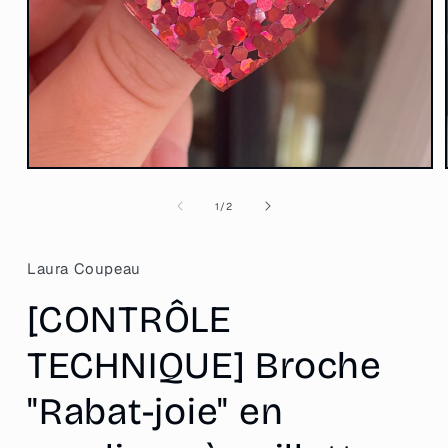
Ouvrir
le
média
de
1
/
2
1
dans
une
fenêtre
Laura Coupeau
modale
[CONTRÔLE
TECHNIQUE] Broche
"Rabat-joie" en