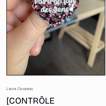
Ouvrir
le
média
1
Laura Coupeau
dans
une
[CONTRÔLE
fenêtre
modale