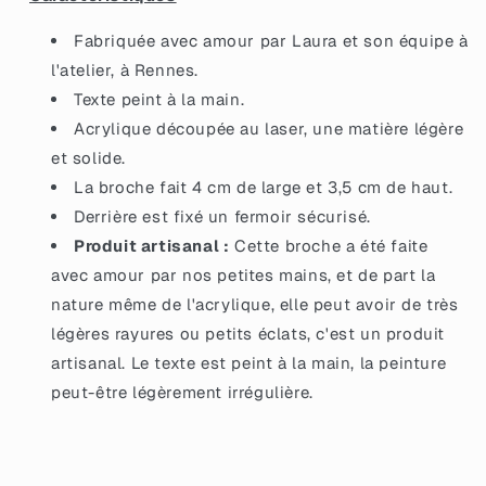
gens&quot;
gens&quot;
en
en
Fabriquée avec amour par Laura et son équipe à
acrylique
acrylique
l'atelier, à Rennes.
noir
noir
Texte peint à la main.
avec
avec
des
des
Acrylique découpée au laser, une matière légère
éclats
éclats
et solide.
de
de
La broche fait 4 cm de large et 3,5 cm de haut.
confettis
confettis
doré
Derrière est fixé un fermoir sécurisé.
doré
Produit artisanal :
Cette broche a été faite
avec amour par nos petites mains, et de part la
nature même de l'acrylique, elle peut avoir de très
légères rayures ou petits éclats, c'est un produit
artisanal. Le texte est peint à la main, la peinture
peut-être légèrement irrégulière.