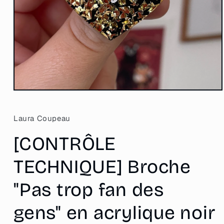
Ouvrir
le
média
1
Laura Coupeau
dans
une
[CONTRÔLE
fenêtre
modale
TECHNIQUE] Broche
"Pas trop fan des
gens" en acrylique noir