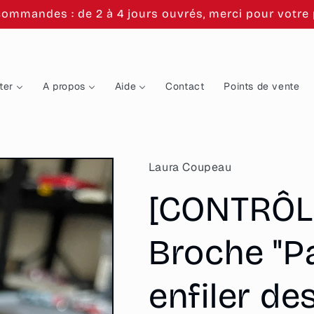
commandes : de 2 à 4 jours ouvrés, merci pour votre p
ter
A propos
Aide
Contact
Points de vente
Laura Coupeau
[CONTRÔL
Broche "P
enfiler de