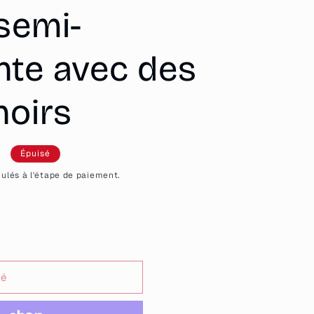
semi-
nte avec des
noirs
Épuisé
el
ulés à l'étape de paiement.
sé