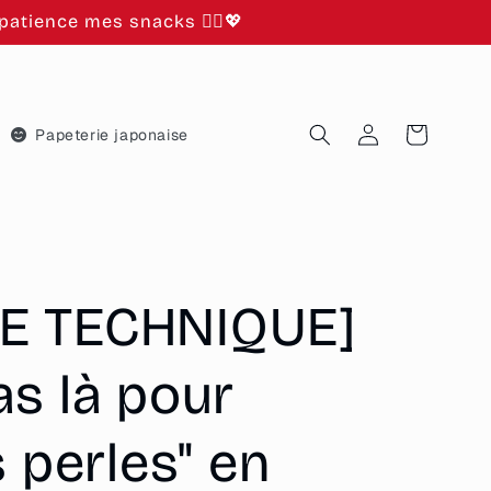
atience mes snacks 🙂‍↕️💖
Connexion
Panier
Papeterie japonaise
E TECHNIQUE]
as là pour
s perles" en