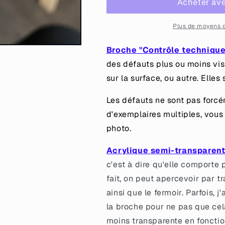
Broche
Broche
&quot;Pas
&quot;Pas
là
là
Plus de moyens 
pour
pour
enfiler
enfiler
Broche "Contrôle technique
des
des
des défauts plus ou moins vis
perles&quot;
perles&quot;
sur la surface, ou autre. Elles
en
en
acrylique
acrylique
Les défauts ne sont pas forcém
semi-
semi-
transparente
transparente
d'exemplaires multiples, vous
avec
avec
photo.
des
des
confettis
confettis
Acrylique semi-transparent
noirs
noirs
c'est à dire qu'elle comporte
fait, on peut apercevoir par 
ainsi que le fermoir. Parfois,
la broche pour ne pas que cel
moins transparente en fonctio