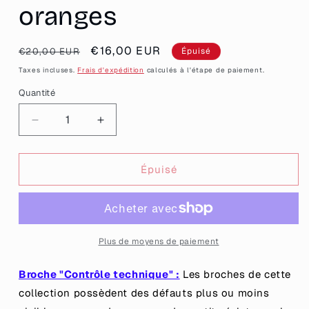
oranges
Prix
Prix
€16,00 EUR
€20,00 EUR
Épuisé
habituel
promotionnel
Taxes incluses.
Frais d'expédition
calculés à l'étape de paiement.
Quantité
Quantité
Réduire
Augmenter
la
la
quantité
quantité
de
de
Épuisé
[CONTRÔLE
[CONTRÔLE
TECHNIQUE]
TECHNIQUE]
Broche
Broche
&quot;Nique
&quot;Nique
le
le
Plus de moyens de paiement
patriarcat&quot;
patriarcat&quot;
en
en
Broche "Contrôle technique" :
Les broches de cette
acrylique
acrylique
collection possèdent des défauts plus ou moins
à
à