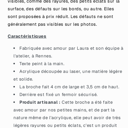
visibles, comme des rayures, des petits éclats sur la
paillettes
paillettes
oranges
oranges
surface, des défauts sur les bords, ou autre. Elles
sont proposées à prix réduit.
Les défauts ne sont
généralement pas visibles sur les photos.
Caractéristiques
Fabriquée avec amour par Laura et son équipe à
l'atelier, à Rennes.
Texte peint à la main.
Acrylique découpée au laser, une matière légère
et solide.
La broche fait 4 cm de large et 3,5 cm de haut.
Derrière est fixé un fermoir sécurisé.
Produit artisanal :
Cette broche a été faite
avec amour par nos petites mains, et de part la
nature même de l'acrylique, elle peut avoir de très
légères rayures ou petits éclats, c'est un produit