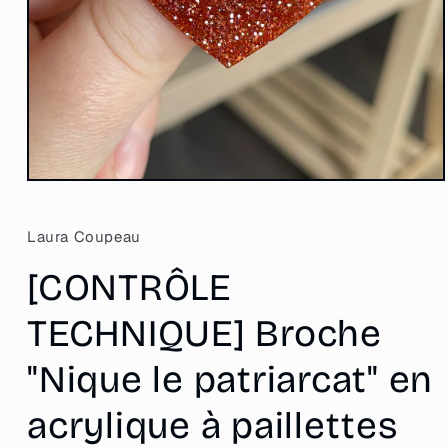
Ouvrir
le
média
1
Laura Coupeau
dans
une
[CONTRÔLE
fenêtre
modale
TECHNIQUE] Broche
"Nique le patriarcat" en
acrylique à paillettes