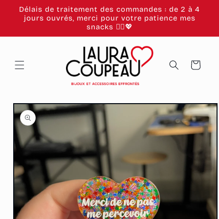
et
Délais de traitement des commandes : de 2 à 4
passer
jours ouvrés, merci pour votre patience mes
au
snacks 🙂‍↕️💖
contenu
Panier
Passer aux
informations
produits