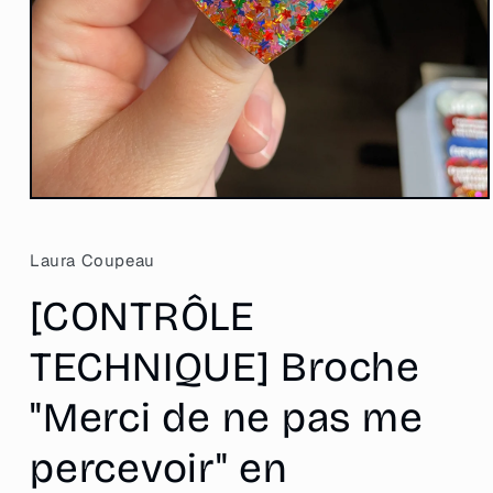
Ouvrir
le
média
1
Laura Coupeau
dans
une
[CONTRÔLE
fenêtre
modale
TECHNIQUE] Broche
"Merci de ne pas me
percevoir" en