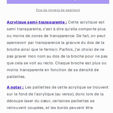
&quot;Merci
&quot;Merci
de
de
Plus de moyens de paiement
ne
ne
pas
pas
Acrylique semi-transparente :
Cette acrylique est
me
me
semi transparente, c'est à dire qu'elle comporte plus
percevoir&quot;
percevoir&quot;
ou moins de zones de transparence. De fait, on peut
en
en
acrylique
acrylique
apercevoir par transparence la gravure du dos de la
semi
semi
broche ainsi que le fermoir. Parfois, j'ai choisi de ne
transparente
transparente
pas graver mon nom au dos de la broche pour ne pas
avec
avec
que cela se voit au recto. Chaque broche est plus ou
des
des
confettis
confettis
moins transparente en fonction de sa densité de
étoiles
étoiles
paillettes.
multicolores
multicolores
A noter :
Les paillettes de cette acrylique se trouvent
sur le fond de l'acrylique (au verso), donc lors de la
découpe laser du cœur, certaines paillettes se
retrouvent coupées, et les bords peuvent être