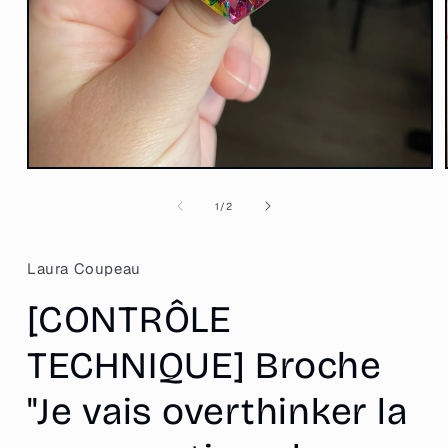
Ouvrir
le
média
de
1
/
2
1
dans
une
fenêtre
Laura Coupeau
modale
[CONTRÔLE
TECHNIQUE] Broche
"Je vais overthinker la