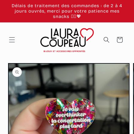
et
Délais de traitement des commandes : de 2 à 4
passer
jours ouvrés, merci pour votre patience mes
au
snacks 🙂‍↕️💖
contenu
Panier
Passer aux
informations
produits