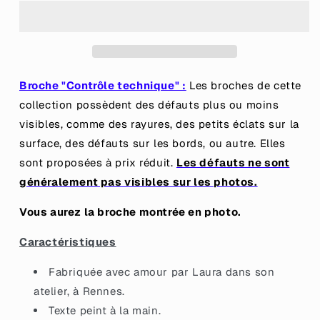
TECHNIQUE]
TECHNIQUE]
Broche
Broche
&quot;Je
&quot;Je
vais
vais
overthinker
overthinker
la
la
Broche "Contrôle technique" :
Les broches de cette
conversation
conversation
collection possèdent des défauts plus ou moins
plus
plus
visibles, comme des rayures, des petits éclats sur la
tard&quot;
tard&quot;
en
en
surface, des défauts sur les bords, ou autre. Elles
acrylique
acrylique
sont proposées à prix réduit.
Les défauts ne sont
transparente
transparente
généralement pas visibles sur les photos.
avec
avec
des
des
Vous aurez la broche montrée en photo.
confettis
confettis
roses
roses
Caractéristiques
et
et
multicolores
multicolores
Fabriquée avec amour par Laura dans son
atelier, à Rennes.
Texte peint à la main.