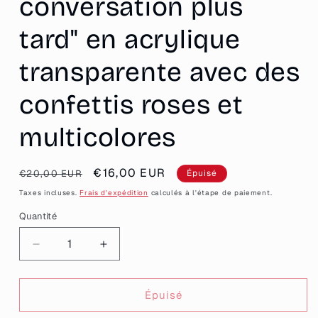
conversation plus
tard" en acrylique
transparente avec des
confettis roses et
multicolores
Prix
Prix
€16,00 EUR
€20,00 EUR
Épuisé
habituel
promotionnel
Taxes incluses.
Frais d'expédition
calculés à l'étape de paiement.
Quantité
Quantité
Réduire
Augmenter
la
la
quantité
quantité
de
de
Épuisé
[CONTRÔLE
[CONTRÔLE