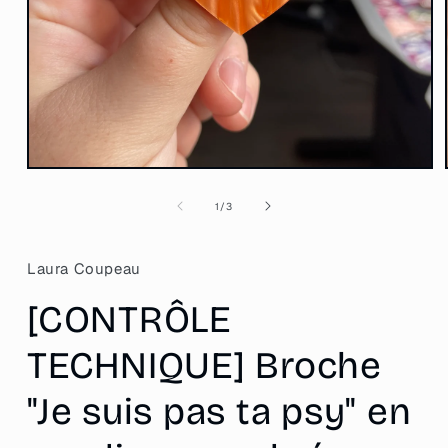
Ouvrir
le
média
de
1
/
3
1
dans
une
fenêtre
Laura Coupeau
modale
[CONTRÔLE
TECHNIQUE] Broche
"Je suis pas ta psy" en