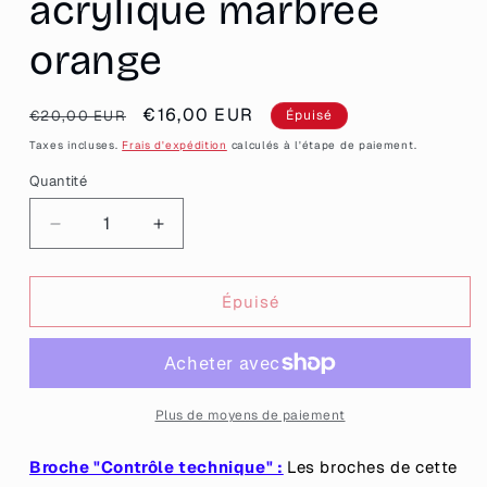
acrylique marbrée
orange
Prix
Prix
€16,00 EUR
€20,00 EUR
Épuisé
habituel
promotionnel
Taxes incluses.
Frais d'expédition
calculés à l'étape de paiement.
Quantité
Quantité
Réduire
Augmenter
la
la
quantité
quantité
de
de
Épuisé
[CONTRÔLE
[CONTRÔLE
TECHNIQUE]
TECHNIQUE]
Broche
Broche
&quot;Je
&quot;Je
suis
suis
Plus de moyens de paiement
pas
pas
ta
ta
Broche "Contrôle technique" :
Les broches de cette
psy&quot;
psy&quot;