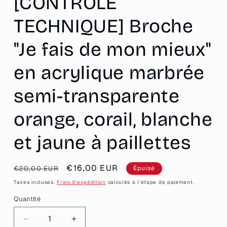
[CONTRÔLE
TECHNIQUE] Broche
"Je fais de mon mieux"
en acrylique marbrée
semi-transparente
orange, corail, blanche
et jaune à paillettes
Prix
Prix
€16,00 EUR
€20,00 EUR
Épuisé
habituel
promotionnel
Taxes incluses.
Frais d'expédition
calculés à l'étape de paiement.
Quantité
Quantité
Réduire
Augmenter