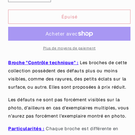
la
la
quantité
quantité
de
de
Épuisé
[CONTRÔLE
[CONTRÔLE
TECHNIQUE]
TECHNIQUE]
Broche
Broche
&quot;Je
&quot;Je
fais
fais
Plus de moyens de paiement
de
de
mon
mon
Broche "Contrôle technique" :
Les broches de cette
mieux&quot;
mieux&quot;
collection possèdent des défauts plus ou moins
en
en
visibles, comme des rayures, des petits éclats sur la
acrylique
acrylique
marbrée
marbrée
surface, ou autre. Elles sont proposées à prix réduit.
semi-
semi-
transparente
transparente
Les défauts ne sont pas forcément visibles sur la
orange,
orange,
photo, d'ailleurs en cas d'exemplaires multiples, vous
corail,
corail,
n'aurez pas forcément l'exemplaire montré en photo.
blanche
blanche
et
et
Particularités :
Chaque broche est différente en
jaune
jaune