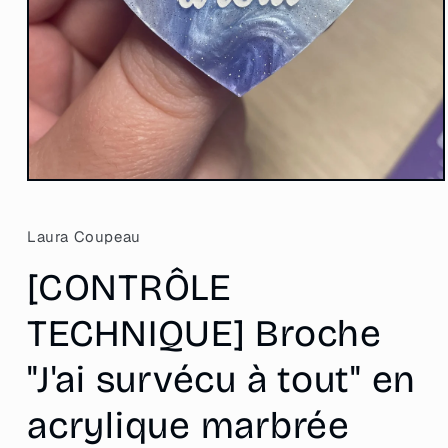
Ouvrir
le
média
1
Laura Coupeau
dans
une
[CONTRÔLE
fenêtre
modale
TECHNIQUE] Broche
"J'ai survécu à tout" en
acrylique marbrée