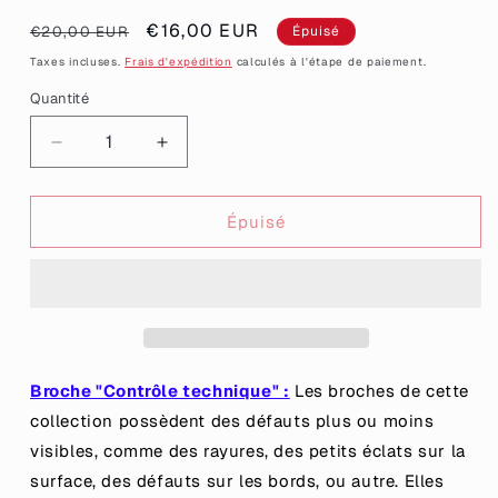
Prix
Prix
€16,00 EUR
€20,00 EUR
Épuisé
habituel
promotionnel
Taxes incluses.
Frais d'expédition
calculés à l'étape de paiement.
Quantité
Quantité
Réduire
Augmenter
la
la
quantité
quantité
de
de
Épuisé
[CONTRÔLE
[CONTRÔLE
TECHNIQUE]
TECHNIQUE]
Broche
Broche
&quot;J&#39;ai
&quot;J&#39;ai
survécu
survécu
à
à
tout&quot;
tout&quot;
Broche "Contrôle technique" :
Les broches de cette
en
en
collection possèdent des défauts plus ou moins
acrylique
acrylique
visibles, comme des rayures, des petits éclats sur la
marbrée
marbrée
surface, des défauts sur les bords, ou autre. Elles