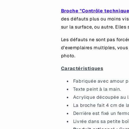
déchire&quot;
déchire&quot;
en
en
Broche "Contrôle technique
acrylique
acrylique
des défauts plus ou moins vis
à
à
sur la surface, ou autre. Elles
gros
gros
confettis
confettis
Les défauts ne sont pas forcém
rouges
rouges
et
et
d'exemplaires multiples, vous
verts
verts
photo.
Caractéristiques
Fabriquée avec amour par
Texte peint à la main.
Acrylique découpée au la
La broche fait 4 cm de l
Derrière est fixé un ferm
Livrée dans sa petite boî