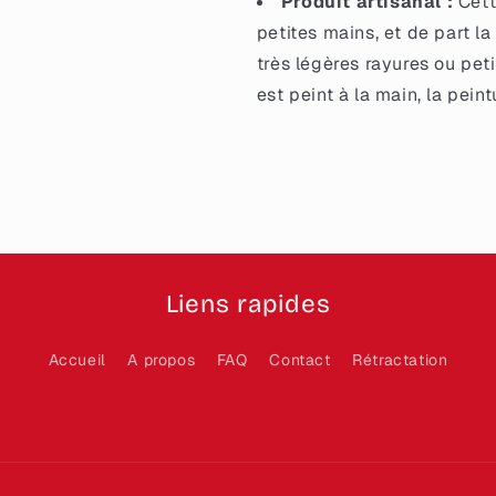
Produit artisanal :
Cett
petites mains, et de part la
très légères rayures ou petit
est peint à la main, la pein
Liens rapides
Accueil
A propos
FAQ
Contact
Rétractation