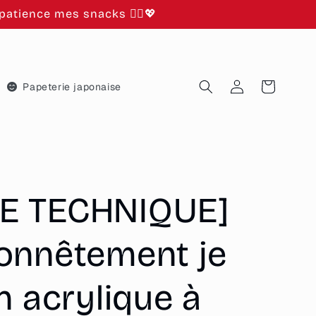
atience mes snacks 🙂‍↕️💖
Connexion
Panier
Papeterie japonaise
E TECHNIQUE]
onnêtement je
n acrylique à