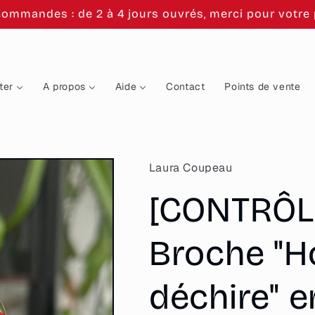
commandes : de 2 à 4 jours ouvrés, merci pour votre p
ter
A propos
Aide
Contact
Points de vente
Laura Coupeau
[CONTRÔL
Broche "H
déchire" e