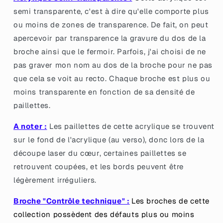
pas&quot;
pas&quot;
semi transparente, c'est à dire qu'elle comporte plus
en
en
ou moins de zones de transparence. De fait, on peut
acrylique
acrylique
semi
semi
apercevoir par transparence la gravure du dos de la
transparente
transparente
broche ainsi que le fermoir. Parfois, j'ai choisi de ne
avec
avec
pas graver mon nom au dos de la broche pour ne pas
des
des
que cela se voit au recto. Chaque broche est plus ou
confettis
confettis
corail
corail
moins transparente en fonction de sa densité de
paillettes.
A noter :
Les paillettes de cette acrylique se trouvent
sur le fond de l'acrylique (au verso), donc lors de la
découpe laser du cœur, certaines paillettes se
retrouvent coupées, et les bords peuvent être
légèrement irréguliers.
Broche "Contrôle technique" :
Les broches de cette
collection possèdent des défauts plus ou moins