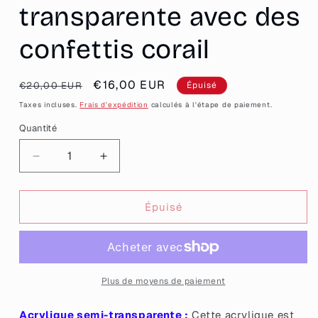
transparente avec des
confettis corail
Prix
Prix
€16,00 EUR
€20,00 EUR
Épuisé
habituel
promotionnel
Taxes incluses.
Frais d'expédition
calculés à l'étape de paiement.
Quantité
Quantité
Réduire
Augmenter
la
la
quantité
quantité
de
de
Épuisé
[CONTRÔLE
[CONTRÔLE
TECHNIQUE]
TECHNIQUE]
Broche
Broche
&quot;En
&quot;En
vrai
vrai
Plus de moyens de paiement
je
je
t&#39;écoute
t&#39;écoute
Acrylique semi-transparente :
Cette acrylique est