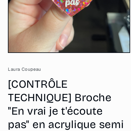
Ouvrir
le
média
1
Laura Coupeau
dans
une
[CONTRÔLE
fenêtre
modale
TECHNIQUE] Broche
"En vrai je t'écoute
pas" en acrylique semi