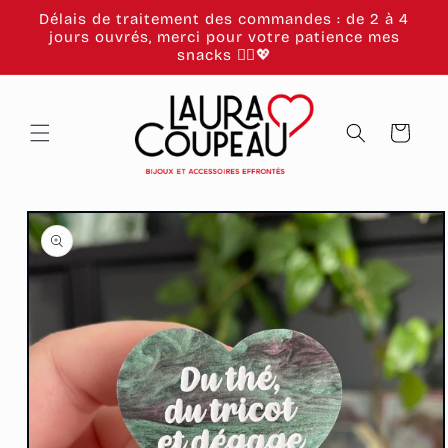
et
Délais de traitement des commandes : de 2 à 4
passer
jours ouvrés, merci pour votre patience mes
au
snacks 🙂‍↕️💖
contenu
Panier
Passer aux
informations
produits