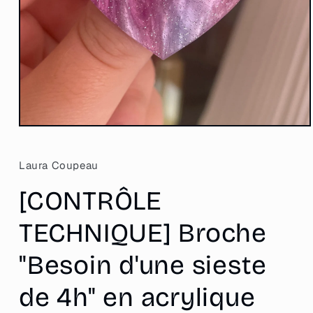
Ouvrir
le
média
1
Laura Coupeau
dans
une
[CONTRÔLE
fenêtre
modale
TECHNIQUE] Broche
"Besoin d'une sieste
de 4h" en acrylique