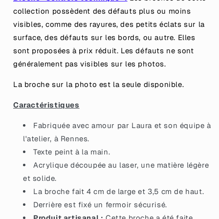
4h&quot;
4h&quot;
collection possèdent des défauts plus ou moins
en
en
visibles, comme des rayures, des petits éclats sur la
acrylique
acrylique
marbrée
marbrée
surface, des défauts sur les bords, ou autre. Elles
bleue,
bleue,
sont proposées à prix réduit.
Les défauts ne sont
rose
rose
généralement pas visibles sur les photos.
et
et
blanche
blanche
La broche sur la photo est la seule disponible.
à
à
paillettes
paillettes
Caractéristiques
Fabriquée avec amour par Laura et son équipe à
l'atelier, à Rennes.
Texte peint à la main.
Acrylique découpée au laser, une matière légère
et solide.
La broche fait 4 cm de large et 3,5 cm de haut.
Derrière est fixé un fermoir sécurisé.
Produit artisanal :
Cette broche a été faite