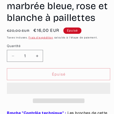
marbrée bleue, rose et
blanche à paillettes
Prix
Prix
€16,00 EUR
€20,00 EUR
Épuisé
habituel
promotionnel
Taxes incluses.
Frais d'expédition
calculés à l'étape de paiement.
Quantité
Quantité
Réduire
Augmenter
la
la
quantité
quantité
de
de
Épuisé
[CONTRÔLE
[CONTRÔLE
TECHNIQUE]
TECHNIQUE]
Broche
Broche
&quot;Besoin
&quot;Besoin
d&#39;une
d&#39;une
sieste
sieste
de
de
Broche "Contrôle technique" :
Les broches de cette