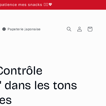
atience mes snacks 🙂‍↕️💖
Connexion
Panier
Papeterie japonaise
Contrôle
 dans les tons
res