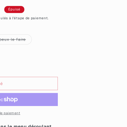
Épuisé
el
ulés à l'étape de paiement.
Variante
peux le faire
épuisée
ou
le
indisponible
sé
e
t;
de paiement
ns le menu déroulant.