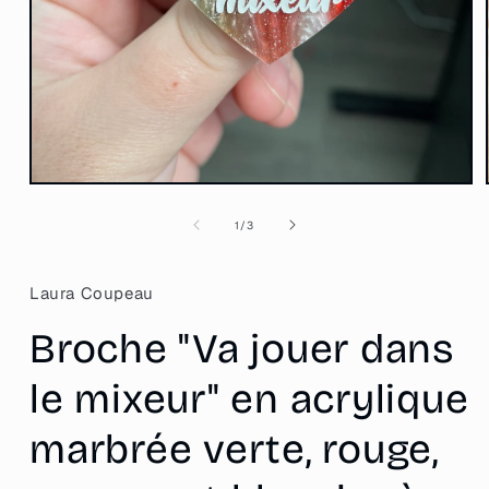
Ouvrir
le
média
de
1
/
3
1
dans
une
fenêtre
Laura Coupeau
modale
Broche "Va jouer dans
le mixeur" en acrylique
marbrée verte, rouge,