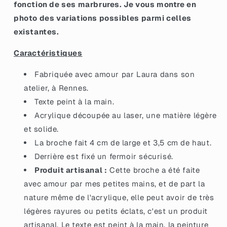
fonction de ses marbrures. Je vous montre en
marbrée
marbrée
photo des variations possibles parmi celles
verte,
verte,
rouge,
rouge,
existantes.
marron
marron
et
et
Caractéristiques
blanche
blanche
à
à
Fabriquée avec amour par Laura dans son
paillettes
paillettes
atelier, à Rennes.
Texte peint à la main.
Acrylique découpée au laser, une matière légère
et solide.
La broche fait 4 cm de large et 3,5 cm de haut.
Derrière est fixé un fermoir sécurisé.
Produit artisanal :
Cette broche a été faite
avec amour par mes petites mains, et de part la
nature même de l'acrylique, elle peut avoir de très
légères rayures ou petits éclats, c'est un produit
artisanal. Le texte est peint à la main, la peinture