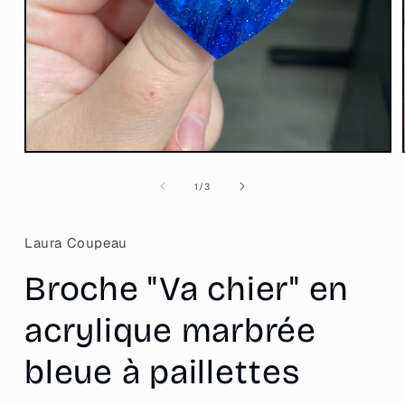
Ouvrir
le
média
de
1
/
3
1
dans
une
fenêtre
Laura Coupeau
modale
Broche "Va chier" en
acrylique marbrée
bleue à paillettes