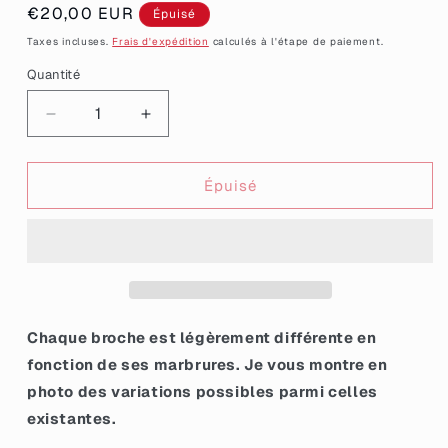
Prix
€20,00 EUR
Épuisé
habituel
Taxes incluses.
Frais d'expédition
calculés à l'étape de paiement.
Quantité
Quantité
Réduire
Augmenter
la
la
quantité
quantité
de
de
Épuisé
Broche
Broche
&quot;Va
&quot;Va
chier&quot;
chier&quot;
en
en
acrylique
acrylique
marbrée
marbrée
bleue
bleue
Chaque broche est légèrement différente en
à
à
fonction de ses marbrures. Je vous montre en
paillettes
paillettes
photo des variations possibles parmi celles
existantes.