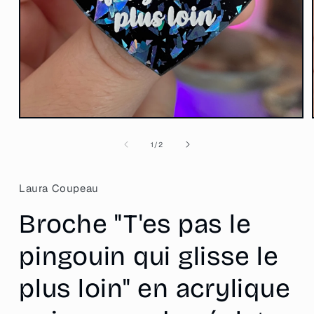
Ouvrir
le
média
de
1
/
2
1
dans
une
fenêtre
Laura Coupeau
modale
Broche "T'es pas le
pingouin qui glisse le
plus loin" en acrylique