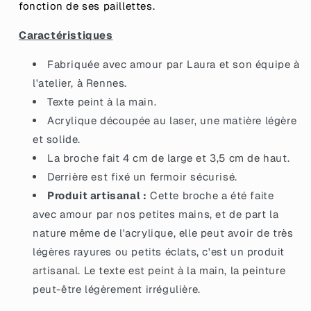
fonction de ses paillettes.
plus
plus
loin&quot;
loin&quot;
Caractéristiques
en
en
acrylique
acrylique
Fabriquée avec amour par Laura et son équipe à
noire
noire
l'atelier, à Rennes.
avec
avec
des
des
Texte peint à la main.
éclats
éclats
Acrylique découpée au laser, une matière légère
de
de
et solide.
confettis
confettis
bleus
La broche fait 4 cm de large et 3,5 cm de haut.
bleus
Derrière est fixé un fermoir sécurisé.
Produit artisanal :
Cette broche a été faite
avec amour par nos petites mains, et de part la
nature même de l'acrylique, elle peut avoir de très
légères rayures ou petits éclats, c'est un produit
artisanal. Le texte est peint à la main, la peinture
peut-être légèrement irrégulière.