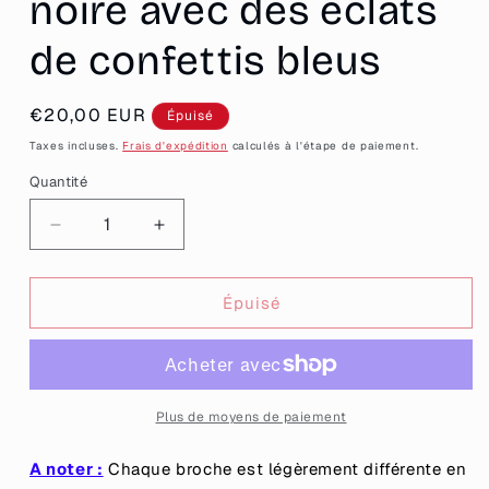
noire avec des éclats
de confettis bleus
Prix
€20,00 EUR
Épuisé
habituel
Taxes incluses.
Frais d'expédition
calculés à l'étape de paiement.
Quantité
Quantité
Réduire
Augmenter
la
la
quantité
quantité
de
de
Épuisé
Broche
Broche
&quot;T&#39;es
&quot;T&#39;es
pas
pas
le
le
pingouin
pingouin
Plus de moyens de paiement
qui
qui
glisse
glisse
A noter :
Chaque broche est légèrement différente en
le
le