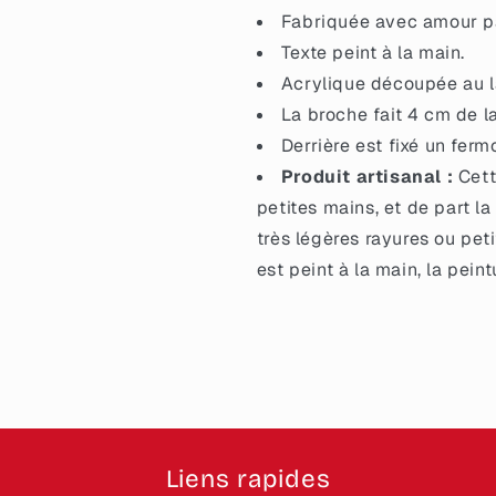
du
du
Fabriquée avec amour par
tiroir&quot;
tiroir&quot;
Texte peint à la main.
en
en
acrylique
Acrylique découpée au la
acrylique
bordeaux
bordeaux
La broche fait 4 cm de l
à
à
Derrière est fixé un ferm
paillettes
paillettes
Produit artisanal :
Cett
petites mains, et de part la
très légères rayures ou petit
est peint à la main, la pein
Liens rapides