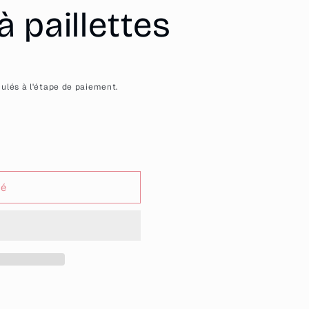
 paillettes
ulés à l'étape de paiement.
sé
es