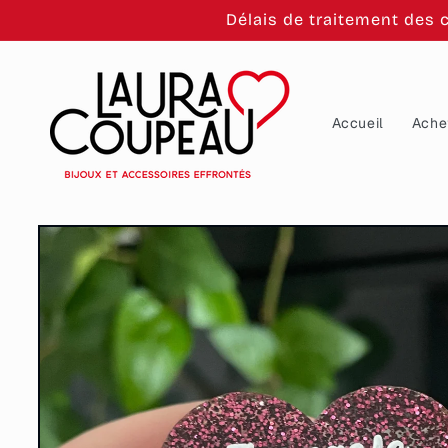
et
Délais de traitement des 
passer
au
contenu
Accueil
Ache
Passer aux
informations
produits