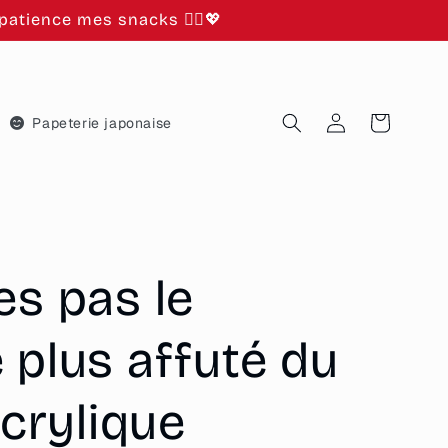
atience mes snacks 🙂‍↕️💖
Connexion
Panier
Papeterie japonaise
es pas le
 plus affuté du
acrylique