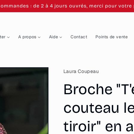
commandes : de 2 à 4 jours ouvrés, merci pour votre p
ter
A propos
Aide
Contact
Points de vente
Laura Coupeau
Broche "T'
couteau le
tiroir" en 