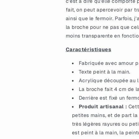
c'est à dire qu'elle comporte
rouges
rouges
fait, on peut apercevoir par 
et
et
noires
noires
ainsi que le fermoir. Parfois,
la broche pour ne pas que cel
moins transparente en fonction
Caractéristiques
Fabriquée avec amour pa
Texte peint à la main.
Acrylique découpée au la
La broche fait 4 cm de l
Derrière est fixé un ferm
Produit artisanal :
Cett
petites mains, et de part la
très légères rayures ou petit
est peint à la main, la pein