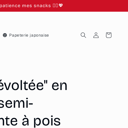
atience mes snacks 🙂‍↕️💖
Connexion
Panier
Papeterie japonaise
évoltée" en
semi-
nte à pois