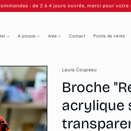
commandes : de 2 à 4 jours ouvrés, merci pour votre p
ter
A propos
Aide
Contact
Points de vente
Laura Coupeau
Broche "R
acrylique 
transpare