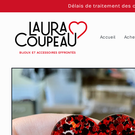
et
Délais de traitement des 
passer
au
contenu
Accueil
Ache
Passer aux
informations
produits