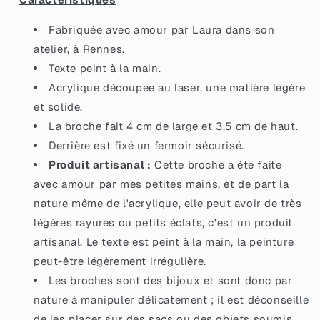
éclats
éclats
de
de
Fabriquée avec amour par Laura dans son
confettis
confettis
violets
violets
atelier, à Rennes.
Texte peint à la main.
Acrylique découpée au laser, une matière légère
et solide.
La broche fait 4 cm de large et 3,5 cm de haut.
Derrière est fixé un fermoir sécurisé.
Produit artisanal :
Cette broche a été faite
avec amour par mes petites mains, et de part la
nature même de l'acrylique, elle peut avoir de très
légères rayures ou petits éclats, c'est un produit
artisanal. Le texte est peint à la main, la peinture
peut-être légèrement irrégulière.
Les broches sont des bijoux et sont donc par
nature à manipuler délicatement ; il est déconseillé
de les placer sur des sacs ou des objets soumis