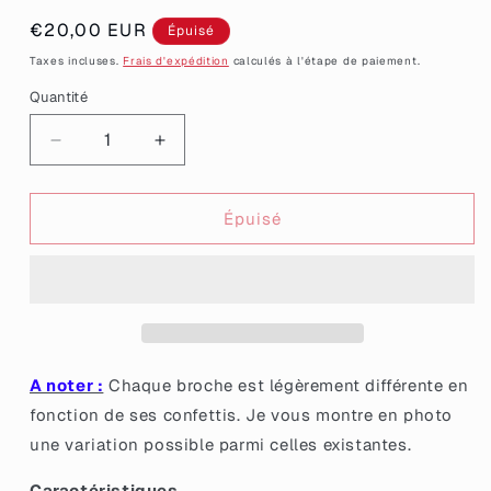
Prix
€20,00 EUR
Épuisé
habituel
Taxes incluses.
Frais d'expédition
calculés à l'étape de paiement.
Quantité
Quantité
Réduire
Augmenter
la
la
quantité
quantité
de
de
Épuisé
Broche
Broche
&quot;Pas
&quot;Pas
trop
trop
fan
fan
des
des
gens&quot;
gens&quot;
en
en
A noter :
Chaque broche est légèrement différente en
acrylique
acrylique
fonction de ses confettis. Je vous montre en photo
noire
noire
une variation possible parmi celles existantes.
avec
avec
des
des
Caractéristiques