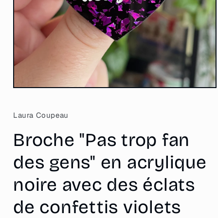
Ouvrir
le
média
1
Laura Coupeau
dans
une
Broche "Pas trop fan
fenêtre
modale
des gens" en acrylique
noire avec des éclats
de confettis violets