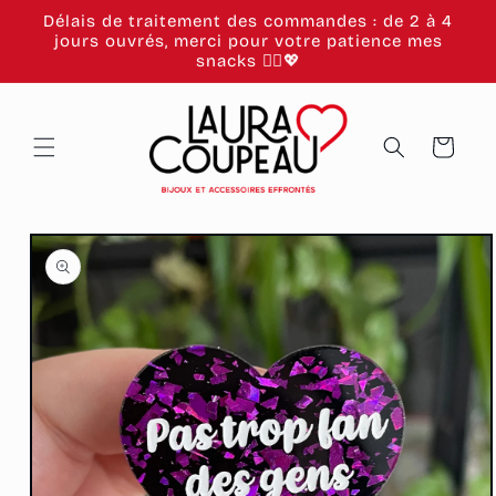
et
Délais de traitement des commandes : de 2 à 4
passer
jours ouvrés, merci pour votre patience mes
au
snacks 🙂‍↕️💖
contenu
Panier
Passer aux
informations
produits