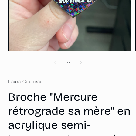
Ouvrir
le
média
de
1
/
4
1
dans
une
fenêtre
Laura Coupeau
modale
Broche "Mercure
rétrograde sa mère" en
acrylique semi-