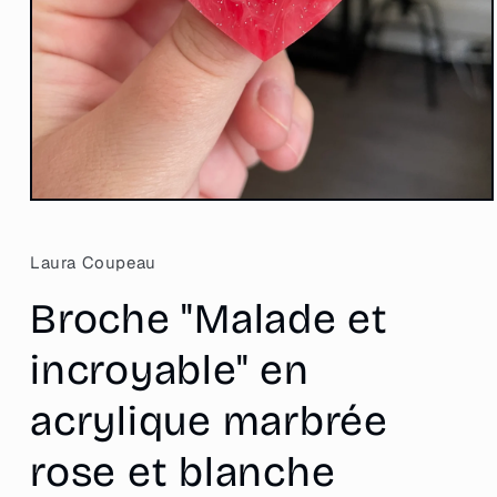
Ouvrir
le
média
1
Laura Coupeau
dans
une
Broche "Malade et
fenêtre
modale
incroyable" en
acrylique marbrée
rose et blanche