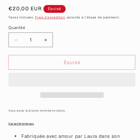
Prix
€20,00 EUR
Épuisé
habituel
Taxes incluses.
Frais d'expédition
calculés à l'étape de paiement.
Quantité
Quantité
Réduire
Augmenter
la
la
quantité
quantité
de
de
Épuisé
Broche
Broche
&quot;Malade
&quot;Malade
et
et
incroyable&quot;
incroyable&quot;
en
en
acrylique
acrylique
marbrée
marbrée
Vous aurez la broche montrée en photo.
rose
rose
et
et
Caractéristiques
blanche
blanche
Fabriquée avec amour par Laura dans son