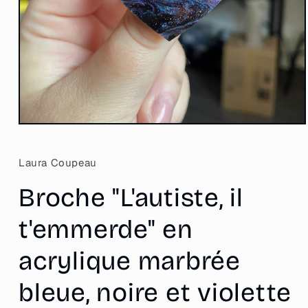
Ouvrir
le
média
1
Laura Coupeau
dans
une
Broche "L'autiste, il
fenêtre
modale
t'emmerde" en
acrylique marbrée
bleue, noire et violette