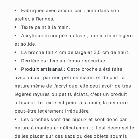
et
et
violette
violette
Fabriquée avec amour par Laura dans son
à
à
atelier, à Rennes.
paillettes
paillettes
Texte peint à la main.
Acrylique découpée au laser, une matière légère
et solide.
La broche fait 4 cm de large et 3,5 cm de haut.
Derrière est fixé un fermoir sécurisé.
Produit artisanal :
Cette broche a été faite
avec amour par nos petites mains, et de part la
nature même de l'acrylique, elle peut avoir de très
légères rayures ou petits éclats, c'est un produit
artisanal. Le texte est peint à la main, la peinture
peut-être légèrement irrégulière.
Les broches sont des bijoux et sont donc par
nature à manipuler délicatement ; il est déconseillé
de les placer sur des sacs ou des objets soumis