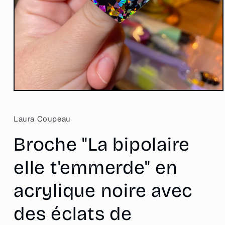
Ouvrir
le
média
1
Laura Coupeau
dans
une
Broche "La bipolaire
fenêtre
modale
elle t'emmerde" en
acrylique noire avec
des éclats de