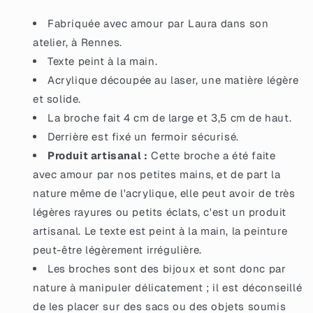
des
des
éclats
éclats
Fabriquée avec amour par Laura dans son
de
de
atelier, à Rennes.
confettis
confettis
Texte peint à la main.
multicolores
multicolores
Acrylique découpée au laser, une matière légère
et solide.
La broche fait 4 cm de large et 3,5 cm de haut.
Derrière est fixé un fermoir sécurisé.
Produit artisanal :
Cette broche a été faite
avec amour par nos petites mains, et de part la
nature même de l'acrylique, elle peut avoir de très
légères rayures ou petits éclats, c'est un produit
artisanal. Le texte est peint à la main, la peinture
peut-être légèrement irrégulière.
Les broches sont des bijoux et sont donc par
nature à manipuler délicatement ; il est déconseillé
de les placer sur des sacs ou des objets soumis