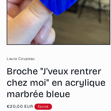
Ouvrir
le
média
1
Laura Coupeau
dans
une
Broche "J'veux rentrer
fenêtre
modale
chez moi" en acrylique
marbrée bleue
Prix
€20,00 EUR
Épuisé