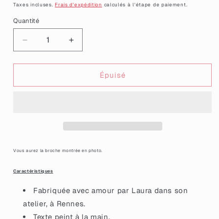
habituel
Taxes incluses.
Frais d'expédition
calculés à l'étape de paiement.
Quantité
Quantité
Réduire
Augmenter
la
la
quantité
quantité
de
de
Épuisé
Broche
Broche
&quot;J&#39;veux
&quot;J&#39;veux
rentrer
rentrer
chez
chez
moi&quot;
moi&quot;
en
en
acrylique
acrylique
Vous aurez la broche montrée en photo.
marbrée
marbrée
bleue
bleue
Caractéristiques
Fabriquée avec amour par Laura dans son
atelier, à Rennes.
Texte peint à la main.