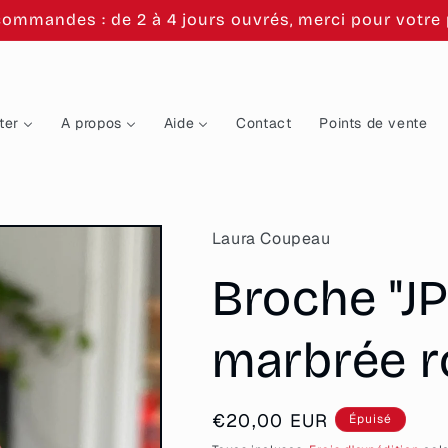
commandes : de 2 à 4 jours ouvrés, merci pour votre p
ter
A propos
Aide
Contact
Points de vente
Laura Coupeau
Broche "JP
marbrée ro
Prix
€20,00 EUR
Épuisé
habituel