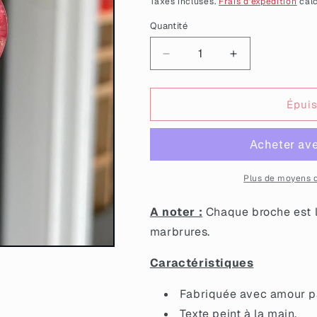
Taxes incluses.
Frais d'expédition
calc
Quantité
Quantité
Réduire
Augmenter
la
la
quantité
quantité
de
de
Épui
Broche
Broche
&quot;JPP&quot;
&quot;JPP&quo
en
en
acrylique
acrylique
marbrée
marbrée
Plus de moyens 
rose
rose
à
à
A noter :
Chaque broche est l
paillettes
paillettes
marbrures.
Caractéristiques
Fabriquée avec amour par
Texte peint à la main.