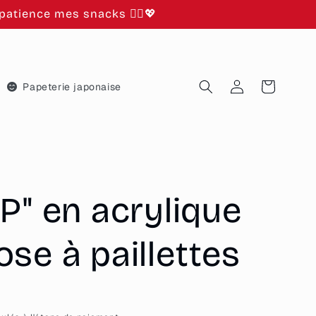
atience mes snacks 🙂‍↕️💖
Connexion
Panier
Papeterie japonaise
P" en acrylique
se à paillettes