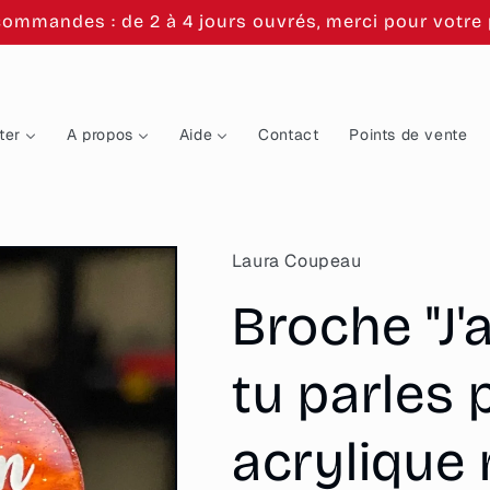
commandes : de 2 à 4 jours ouvrés, merci pour votre p
ter
A propos
Aide
Contact
Points de vente
Laura Coupeau
Broche "J
tu parles 
acrylique