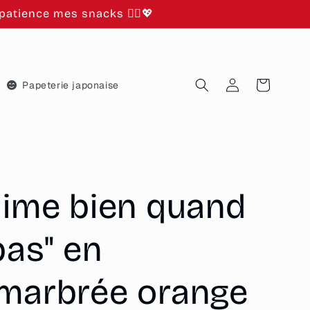
atience mes snacks 🙂‍↕️💖
Connexion
Panier
Papeterie japonaise
'aime bien quand
pas" en
 marbrée orange