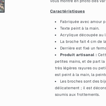
vous montre en photo des vari
acrylique
acrylique
marbrée
marbrée
Caractéristiques
orange
orange
à
à
Fabriquée avec amour pa
paillettes
paillettes
Texte peint à la main.
Acrylique découpée au la
La broche fait 4 cm de l
Derrière est fixé un ferm
Produit artisanal :
Cett
petites mains, et de part la
très légères rayures ou petit
est peint à la main, la pein
Les broches sont des bij
délicatement ; il est décon
soumis aux frottements.