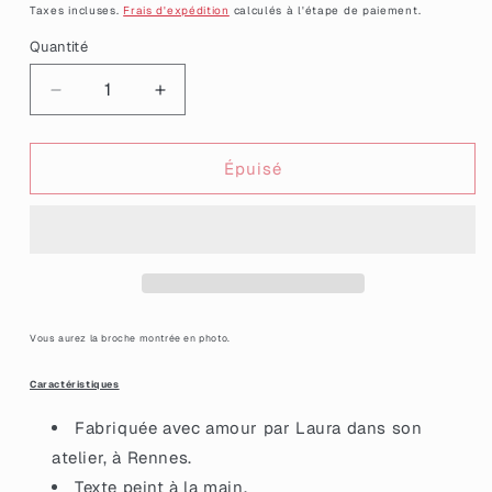
habituel
Taxes incluses.
Frais d'expédition
calculés à l'étape de paiement.
Quantité
Quantité
Réduire
Augmenter
la
la
quantité
quantité
de
de
Épuisé
Broche
Broche
&quot;Hystérique&quot;
&quot;Hystérique&quot;
en
en
acrylique
acrylique
marbrée
marbrée
rose,
rose,
blanche
blanche
Vous aurez la broche montrée en photo.
et
et
corail
corail
Caractéristiques
Fabriquée avec amour par Laura dans son
atelier, à Rennes.
Texte peint à la main.