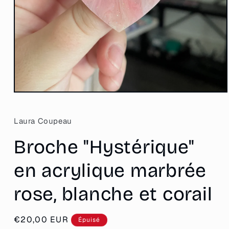
Ouvrir
le
média
1
Laura Coupeau
dans
une
Broche "Hystérique"
fenêtre
modale
en acrylique marbrée
rose, blanche et corail
Prix
€20,00 EUR
Épuisé