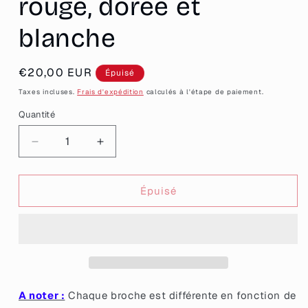
rouge, dorée et
blanche
Prix
€20,00 EUR
Épuisé
habituel
Taxes incluses.
Frais d'expédition
calculés à l'étape de paiement.
Quantité
Quantité
Réduire
Augmenter
la
la
quantité
quantité
de
de
Épuisé
Broche
Broche
&quot;En
&quot;En
vrai
vrai
je
je
t&#39;écoute
t&#39;écoute
pas&quot;
pas&quot;
en
en
A noter :
Chaque broche est différente en fonction de
acrylique
acrylique