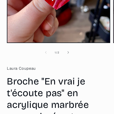
Ouvrir
le
média
de
1
/
2
1
dans
une
fenêtre
Laura Coupeau
modale
Broche "En vrai je
t'écoute pas" en
acrylique marbrée