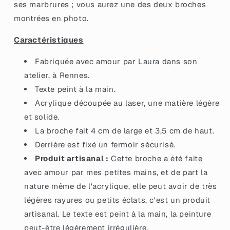
ses marbrures ; vous aurez une des deux broches
marbrée
marbrée
montrées en photo.
rouge,
rouge,
dorée
dorée
Caractéristiques
et
et
blanche
blanche
Fabriquée avec amour par Laura dans son
atelier, à Rennes.
Texte peint à la main.
Acrylique découpée au laser, une matière légère
et solide.
La broche fait 4 cm de large et 3,5 cm de haut.
Derrière est fixé un fermoir sécurisé.
Produit artisanal :
Cette broche a été faite
avec amour par mes petites mains, et de part la
nature même de l'acrylique, elle peut avoir de très
légères rayures ou petits éclats, c'est un produit
artisanal. Le texte est peint à la main, la peinture
peut-être légèrement irrégulière.