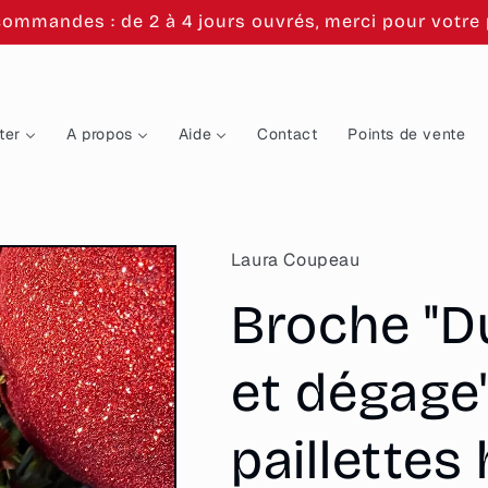
commandes : de 2 à 4 jours ouvrés, merci pour votre p
ter
A propos
Aide
Contact
Points de vente
Laura Coupeau
Broche "Du
et dégage"
paillettes