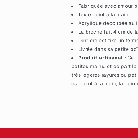
acrylique
acrylique
Fabriquée avec amour par
à
à
Texte peint à la main.
paillettes
paillettes
holographiques
Acrylique découpée au la
holographique
violettes
violettes
La broche fait 4 cm de l
Derrière est fixé un ferm
Livrée dans sa petite boî
Produit artisanal :
Cett
petites mains, et de part la
très légères rayures ou petit
est peint à la main, la pein