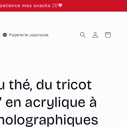
atience mes snacks 🙂‍↕️💖
Connexion
Panier
Papeterie japonaise
 thé, du tricot
 en acrylique à
 holographiques